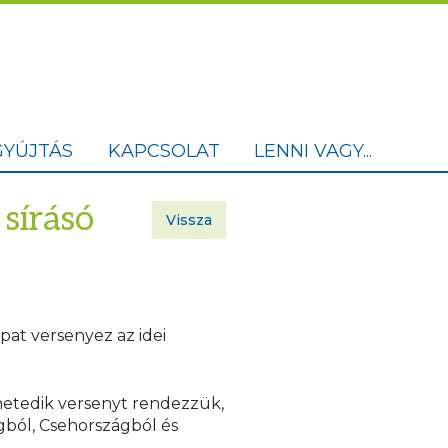
YÚJTÁS
KAPCSOLAT
LENNI VAGY...
sírásó
Vissza
pat versenyez az idei
 hetedik versenyt rendezzük,
gból, Csehországból és