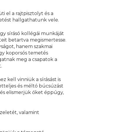
el a rajtpisztolyt és a
etést hallgathatunk vele.
y sírásó kollégái munkáját
teit betartva megismertesse.
nyságot, hanem szakmai
 Egy koporsós temetés
ozgatnak meg a csapatok a
.
 kell vinniük a sírásást is
etteljes és méltó búcsúzást
és elismerjük őket éppúgy,
eletét, valamint