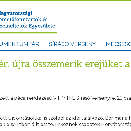
UMENTUMTÁR
SÍRÁSÓ VERSENY
MÉCSESG
n újra összemérik erejüket a 
t a pécsi rendezésű VII. MTFE Sírásó Versenyre. 25 csa
tt újdonságokkal is szolgál az idei találkozó. Bár már a
 első ízben állt össze. Érkeznek csapatok Horvátorszá