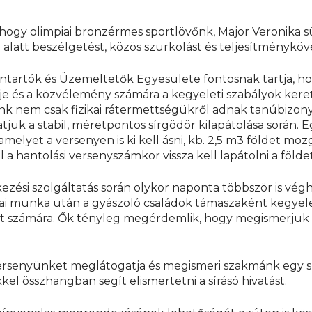
ogy olimpiai bronzérmes sportlövőnk, Major Veronika süti 
 alatt beszélgetést, közös szurkolást és teljesítményköv
tartók és Üzemeltetők Egyesülete fontosnak tartja, hog
erje és a közvélemény számára a kegyeleti szabályok kere
ink nem csak fizikai rátermettségükről adnak tanúbizo
atjuk a stabil, méretpontos sírgödör kilapátolása során.
amelyet a versenyen is ki kell ásni, kb. 2,5 m3 földet m
el a hantolási versenyszámkor vissza kell lapátolni a földet
zési szolgáltatás során olykor naponta többször is véghez
ikai munka után a gyászoló családok támaszaként kegyel
t számára. Ők tényleg megérdemlik, hogy megismerjük 
ersenyünket meglátogatja és megismeri szakmánk egy sz
el összhangban segít elismertetni a sírásó hivatást.