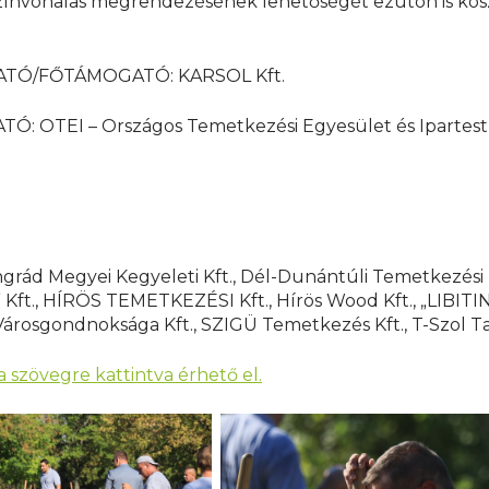
 színvonalas megrendezésének lehetőségét ezúton is kö
TÓ/FŐTÁMOGATÓ: KARSOL Kft.
 OTEI – Országos Temetkezési Egyesület és Ipartest
ongrád Megyei Kegyeleti Kft., Dél-Dunántúli Temetkezési
Kft., HÍRÖS TEMETKEZÉSI Kft., Hírös Wood Kft., „LIBITIN
Városgondnoksága Kft., SZIGÜ Temetkezés Kft., T-Szol Ta
 szövegre kattintva érhető el.