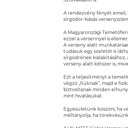
A rendezvény fényét emeli, h
sírgödör-kiásás versenyszám
A Magyarországi Temetőfenn
ezzel a versennyel is elism
A verseny alatt munkatársa
tudásuk egy szeletét is láth
sírgödrének kialakításához, 
verseny alatt kétszer is, miv
Ezt a teljesítményt a temetke
végző „fiúknak”, majd e fiz
biztosítanak minden elhuny
mint hivatásukat.
Egyesületünk köszöni, ha v
méltányolja, ha törekvésünkk