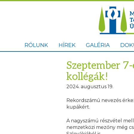
RÓLUNK
HÍREK
GALÉRIA
DOK
Szeptember 7-é
kollégák!
2024. augusztus 19.
Rekordszámú nevezés érkezet
kupákért.
A nagyszámú részvétel melle
nemzetközi mezőny még csak
Szlovákiából is.