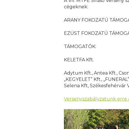
A VII. MTFE Sírásó Verseny
cégeknek:
ARANY FOKOZATÚ TÁMOGA
EZÜST FOKOZATÚ TÁMOGATÓ:
TÁMOGATÓK:
KELETFA Kft.
Adytum Kft., Antea Kft., Cs
„KEGYELET” Kft., „FUNERAL” 
Selena Kft, Székesfehérvár 
Versenyszabályzatunk erre a