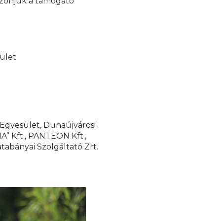
szönjük a támogató
ület
 Egyesület, Dunaújvárosi
A” Kft., PANTEON Kft.,
tabányai Szolgáltató Zrt.