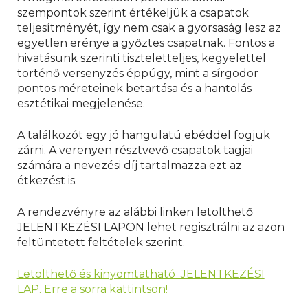
szempontok szerint értékeljük a csapatok
teljesítményét, így nem csak a gyorsaság lesz az
egyetlen erénye a győztes csapatnak. Fontos a
hivatásunk szerinti tiszteletteljes, kegyelettel
történő versenyzés éppúgy, mint a sírgödör
pontos méreteinek betartása és a hantolás
esztétikai megjelenése.
A találkozót egy jó hangulatú ebéddel fogjuk
zárni. A verenyen résztvevő csapatok tagjai
számára a nevezési díj tartalmazza ezt az
étkezést is.
A rendezvényre az alábbi linken letölthető
JELENTKEZÉSI LAPON lehet regisztrálni az azon
feltüntetett feltételek szerint.
Letölthető és kinyomtatható JELENTKEZÉSI
LAP. Erre a sorra kattintson!