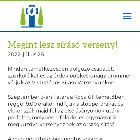
Megint lesz sírásó verseny!
2022. július 28.
Minden temetkezésben dolgozó csapatot,
szurkolóikat és az érdeklődőket is nagy örömmel
várjuk az V. Országos Sírásó Versenyünkön!
Szeptember 3-án Tatán, a Kocsi úti temetőben
reggel 9:00 órakor indítjuk a stopperórákat és
ekkor száll majd fel az első ásónyomok utáni
porfelhő, melyben a földdel és egymással is
megküzdve versenyeznek az ország sírásói.
A megmérettetésben pontos szakmai