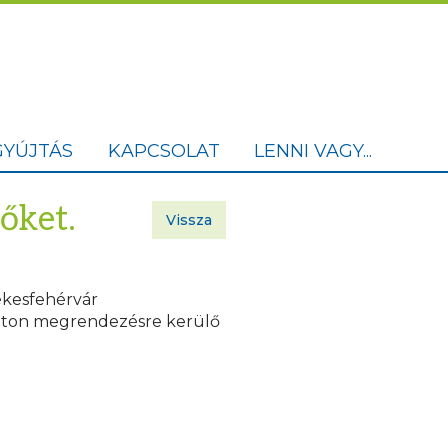
YÚJTÁS
KAPCSOLAT
LENNI VAGY...
őket.
Vissza
ékesfehérvár
baton megrendezésre kerülő