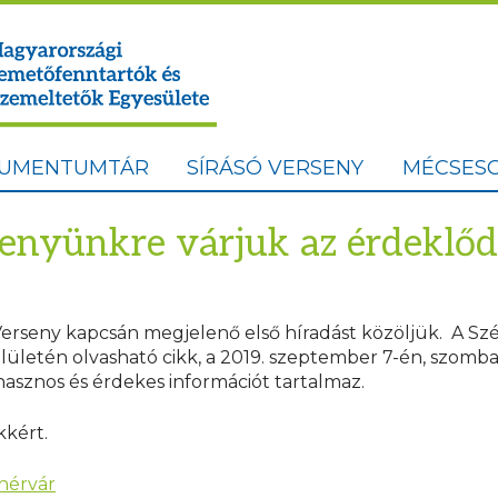
UMENTUMTÁR
SÍRÁSÓ VERSENY
MÉCSESG
senyünkre várjuk az érdeklőd
Verseny kapcsán megjelenő első híradást közöljük. A Sz
lületén olvasható cikk, a 2019. szeptember 7-én, szom
sznos és érdekes információt tartalmaz.
kkért.
ehérvár