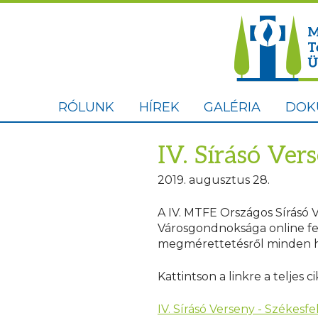
RÓLUNK
HÍREK
GALÉRIA
DOK
IV. Sírásó Ver
2019. augusztus 28.
A IV. MTFE Országos Sírásó 
Városgondnoksága online fe
megmérettetésről minden ha
Kattintson a linkre a teljes ci
IV. Sírásó Verseny - Székesf